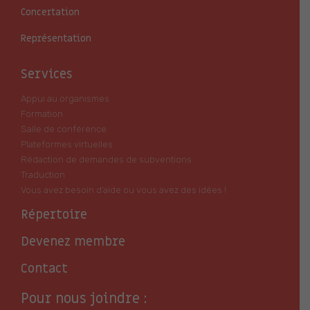
Concertation
Représentation
Services
Appui au organismes
Formation
Salle de conférence
Plateformes virtuelles
Rédaction de demandes de subventions
Traduction
Vous avez besoin d’aide ou vous avez des idées !
Répertoire
Devenez membre
Contact
Pour nous joindre :