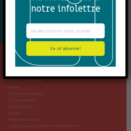
notre infolettre
Je m’abonne!
Je m’abonne!
À propos
Qui nous sommes
Mot de la présidence
Mot de la mairesse
Vision
Mission et objectifs
Champs d’action
Gouvernance
Équipe
Rapports annuels
Historique de la présence francophone