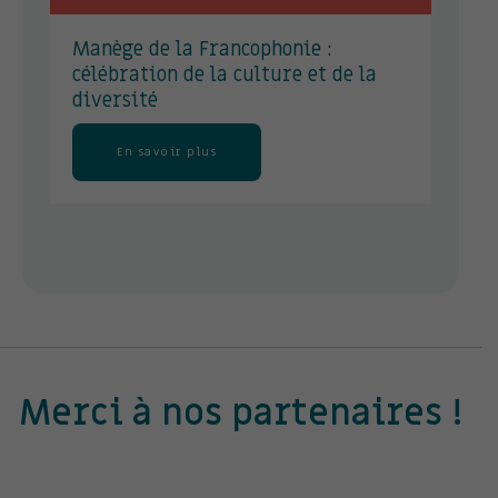
Manège de la Francophonie :
Le
célébration de la culture et de la
co
diversité
ef
ém
de
En savoir plus
Merci à nos partenaires !