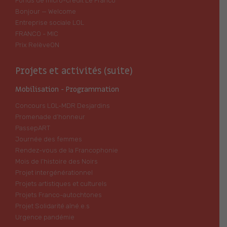
Fonds de micro-crédit Le Franco
Bonjour — Welcome
Entreprise sociale LOL
FRANCO - MIC
Prix RelèveON
Projets et activités (suite)
Mobilisation - Programmation
Concours LOL-MDR Desjardins
Promenade d’honneur
PassepART
Journée des femmes
Rendez-vous de la Francophonie
Mois de l’histoire des Noirs
Projet intergénérationnel
Projets artistiques et culturels
Projets Franco-autochtones
Projet Solidarité aîné.e.s
Urgence pandémie